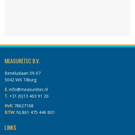
MEASURETEC B.V.
Beneluxlaan 59-07
5042 WK Tilburg
E.
info@measuretec.nl
T.
+31 (0)13 463 91 20
KvK:
78627168
BTW:
NL861 475 446 B01
LINKS