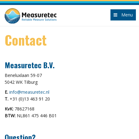
Menu
Contact
Measuretec B.V.
Beneluxlaan 59-07
5042 WK Tilburg
E.
info@measuretec.nl
T.
+31 (0)13 463 91 20
KvK:
78627168
BTW:
NL861 475 446 B01
Question?